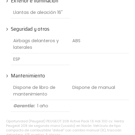
Exterior e iluminación
Llantas de aleación 16"
Seguridad y otros
Airbags delanteros y
ABS
laterales
ESP
Mantenimiento
Dispone de libro de
Dispone de manual
mantenimiento
Garantia:
1 año
Oportunidad (Peugeot) PEUGEOT 208 Active Pack 1.5 Hdi 100 cv. Venta
Peugeot 208 de segunda mano (usado) en Narón. Vehículo de tipo
compacto de combustible "diésel" con cambio manual (6), tracción
delantera, 4/5 puertas, 5 plazas.