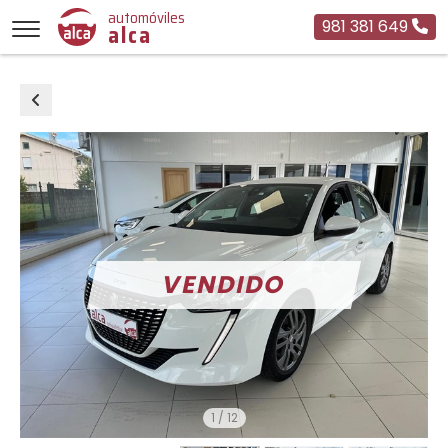
automóviles
981 381 649
alca
1
/
12