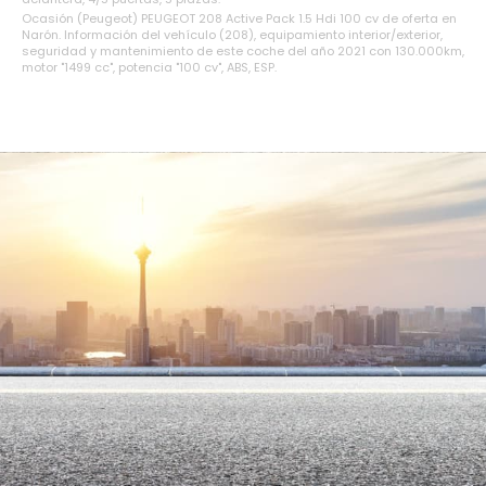
Ocasión (Peugeot) PEUGEOT 208 Active Pack 1.5 Hdi 100 cv de oferta en
Narón. Información del vehículo (208), equipamiento interior/exterior,
seguridad y mantenimiento de este coche del año 2021 con 130.000km,
motor "1499 cc", potencia "100 cv", ABS, ESP.