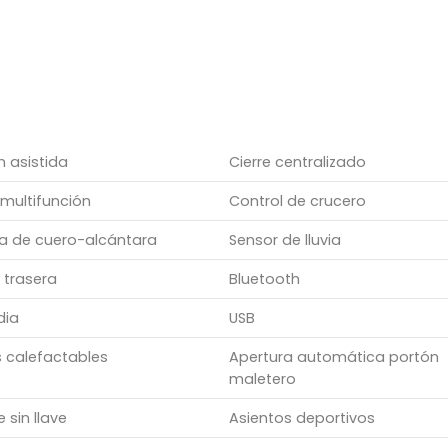
n asistida
Cierre centralizado
multifunción
Control de crucero
ía de cuero-alcántara
Sensor de lluvia
trasera
Bluetooth
dia
USB
s calefactables
Apertura automática portón
maletero
 sin llave
Asientos deportivos