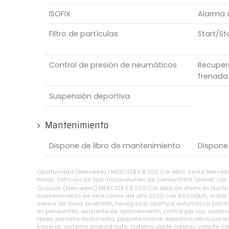
ISOFIX
Alarma 
Filtro de partículas
Start/St
Control de presión de neumáticos
Recupera
frenada
Suspensión deportiva
Mantenimiento
Dispone de libro de mantenimiento
Dispone
Oportunidad (Mercedes) MERCEDES B 200 Cdi AMG. Venta Mercede
Narón. Vehículo de tipo monovolumen de combustible "diésel" con 
Ocasión (Mercedes) MERCEDES B 200 Cdi AMG de oferta en Narón. I
mantenimiento de este coche del año 2020 con 84.000km, motor "1950
sensor de lluvia, bluetooth, navegador, apertura automática portón
en pendientes, asistente de aparcamiento, control por voz, cuadro
libres, pantalla multimedia, paquete interior deportivo, retrovi
traseros, sistema android auto, sistema apple carplay, volante con 