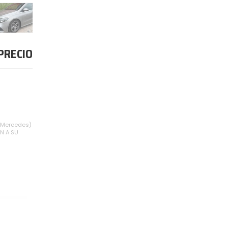
PRECIO
 (Mercedes)
N A SU