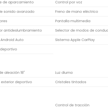
te de aparcamiento
Control por voz
de sonido avanzado
Freno de mano eléctrico
bres
Pantalla multimedia
sor antideslumbramiento
Selector de modos de condu
 Android Auto
Sistema Apple CarPlay
 deportivo
de aleación 18"
Luz diurna
exterior deportivo
Cristales tintados
Control de tracción