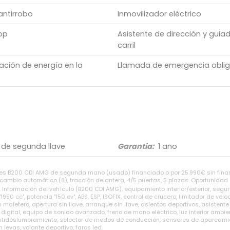
antirrobo
Inmovilizador eléctrico
op
Asistente de dirección y guia
carril
ción de energía en la
Llamada de emergencia oblig
 de segunda llave
Garantia:
1 año
s B200 CDI AMG de segunda mano (usado) financiado o por 25.990€ sin finan
cambio automático (8), tracción delantera, 4/5 puertas, 5 plazas. Oportunidad.
nformación del vehículo (B200 CDI AMG), equipamiento interior/exterior, segur
 cc", potencia "150 cv", ABS, ESP, ISOFIX, control de crucero, limitador de velo
 maletero, apertura sin llave, arranque sin llave, asientos deportivos, asistent
 digital, equipo de sonido avanzado, freno de mano eléctrico, luz interior ambi
sor antideslumbramiento, selector de modos de conducción, sensores de aparcami
levas, volante deportivo, faros led.