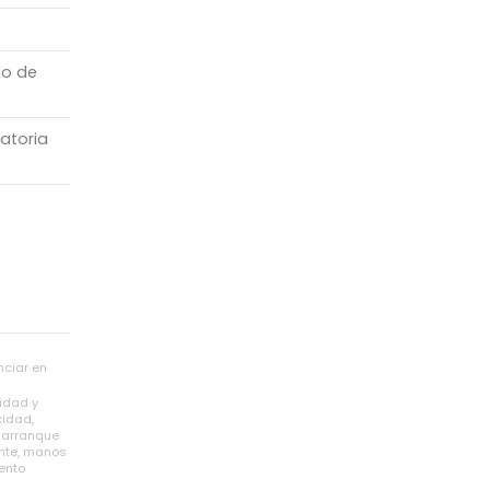
do de
atoria
ciar en
idad y
cidad,
e arranque
ente, manos
ento