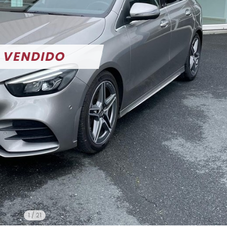
1
/
21