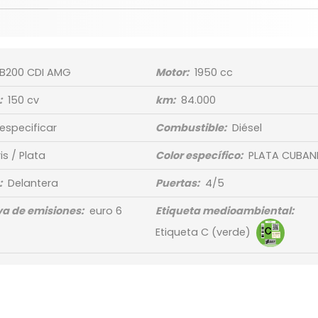
B200 CDI AMG
Motor:
1950 cc
:
150 cv
km:
84.000
 especificar
Combustible:
Diésel
is / Plata
Color específico:
PLATA CUBAN
:
Delantera
Puertas:
4/5
a de emisiones:
euro 6
Etiqueta medioambiental:
Etiqueta C (verde)