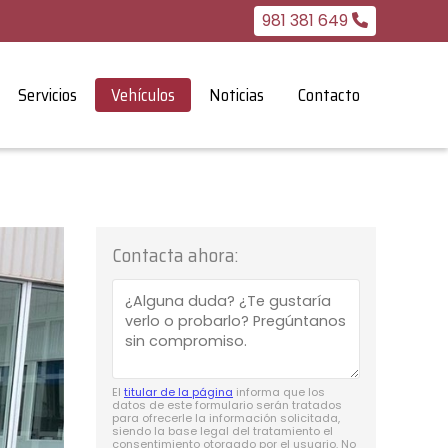
981 381 649
Servicios
Vehículos
Noticias
Contacto
Contacta ahora:
El
titular de la página
informa que los
datos de este formulario serán tratados
para ofrecerle la información solicitada,
siendo la base legal del tratamiento el
consentimiento otorgado por el usuario. No